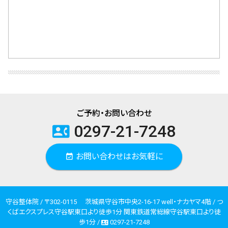
ご予約・お問い合わせ
0297-21-7248
contact_phone
お問い合わせはお気軽に
event_available
守谷整体院 / 〒302-0115 茨城県守谷市中央2-16-17 well・ナカヤマ4階 / つ
くばエクスプレス守谷駅東口より徒歩1分 関東鉄道常総線守谷駅東口より徒
歩1分 /
0297-21-7248
contact_phone