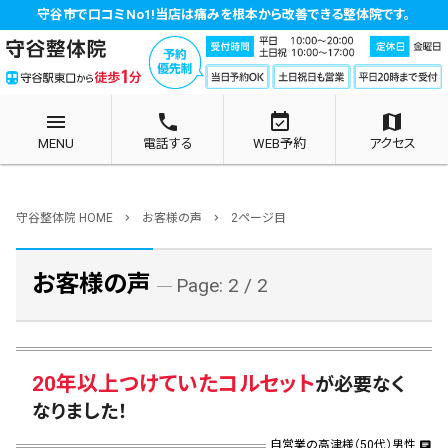
守谷市で口コミNo1!当店は痛みを根本から改善できる整体院です。
menu
phone
event_available
map
MENU
電話する
WEB予約
アクセス
守谷整体院 HOME
お客様の声
2ページ目
chevron_right
chevron_right
お客様の声
Page: 2 / 2
20年以上つけていたコルセット
が必要なく
なりました！
自営業の高津様（50代）男性
chat