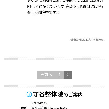
すが、経過観察と調子が悪くなった際に2週に1
回ほど通院しています。完治を目標にしながら
楽しく通院中です！！
※施術効果には個人差があります。
投
稿
の
前へ
1
2
ペ
ー
守谷整体院
info_outline
のご案内
ジ
〒302-0115
住所
茨城県守谷市中央2-16-17