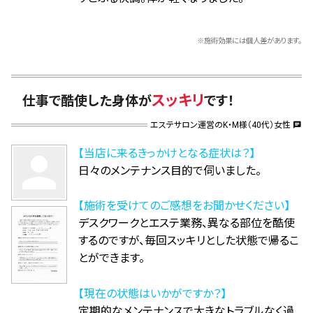
※施術効果には個人差があります。
スッキリ
仕事で酷使した身体が
です！
エステサロン運営のK・M様（40代）女性
chat
【当店に来るきっかけとなる症状は？】
person
日々のメンテナンス目的で伺いました。
【施術を受けてのご感想をお聞かせください】
デスクワークとエステ業務、異なる部位を酷使
するのですが、毎回スッキリとした状態で帰るこ
とができます。
【現在の状態はいかがですか？】
定期的なメンテナンスで大きなトラブルなく過