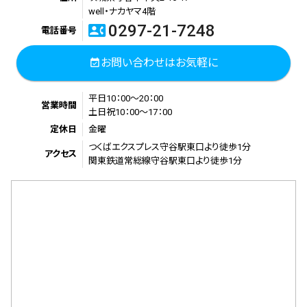
送
well・ナカヤマ4階
0297-21-7248
contact_phone
り
電話番号
お問い合わせはお気軽に
event_available
平日10：00～20：00
営業時間
土日祝10：00～17：00
定休日
金曜
つくばエクスプレス守谷駅東口より徒歩1分
アクセス
関東鉄道常総線守谷駅東口より徒歩1分