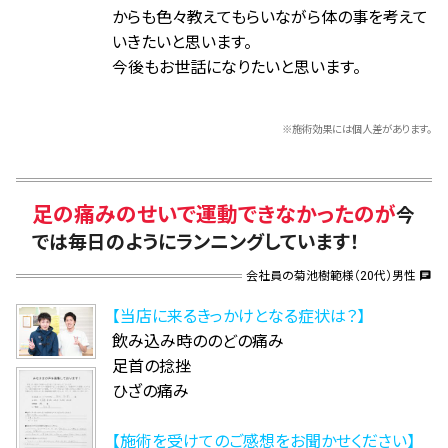
からも色々教えてもらいながら体の事を考えて
いきたいと思います。
今後もお世話になりたいと思います。
※施術効果には個人差があります。
足の痛みのせいで運動できなかったのが
今
では毎日のようにランニングしています！
会社員の菊池樹範様（20代）男性
chat
【当店に来るきっかけとなる症状は？】
飲み込み時ののどの痛み
足首の捻挫
ひざの痛み
【施術を受けてのご感想をお聞かせください】