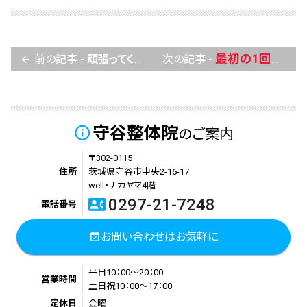
自分の身体へのご褒美
最初の1回でずいぶん変化
前の記事 -
頑張ってくれている
次の記事 -
arrow_back
守谷整体院
info_outline
のご案内
〒302-0115
住所
茨城県守谷市中央2-16-17
well・ナカヤマ4階
0297-21-7248
contact_phone
電話番号
お問い合わせはお気軽に
event_available
平日10：00～20：00
営業時間
土日祝10：00～17：00
定休日
金曜