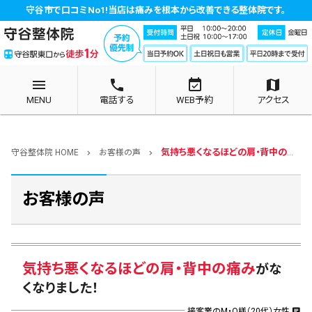
守谷市で口コミNo1!当店は痛みを根本から改善できる整体院です。
menu
phone
event_available
map
MENU
電話する
WEB予約
アクセス
気持ち悪くなるほどの肩・背中の痛み
守谷整体院 HOME
お客様の声
chevron_right
chevron_right
お客様の声
気持ち悪くなるほどの肩・背中の痛み
がな
くなりました！
接客業のM・O様（20代）女性
chat